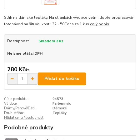
Střih na dámské tepláky. Na stránkách výrobce velmi dobře propracován
fotonávod na šití.Velikosti: 32 - 50Cena za 1 kus
celý popis
Dostupnost
Skladem 3 ks
Nejsme plátci DPH
280 Kč
/
ks
Přidat do košíku
Číslo produktu:
04573
Výrobce:
Farbenmix
Dámy/Pánové/Děti:
Dámské
Druh střihu:
Tepláky
Hlídat cenu / dostupnost
Podobné produkty