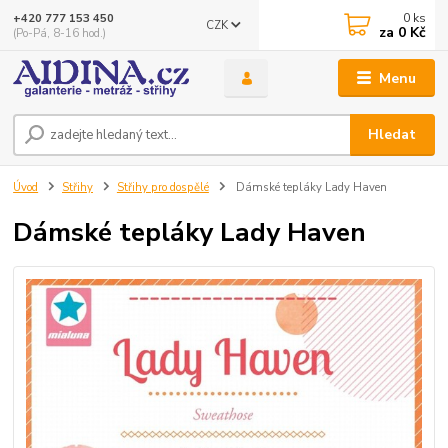
0
ks
+420 777 153 450
CZK
za
0 Kč
(Po-Pá, 8-16 hod.)
Menu
Hledat
Úvod
Střihy
Střihy pro dospělé
Dámské tepláky Lady Haven
Dámské tepláky Lady Haven