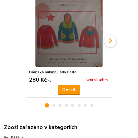
Dámská mikina Lady Bella
Dámská miki
280 Kč
280 Kč
Není skladem
/
ks
/
ks
Detail
Zboží zařazeno v kategoriích