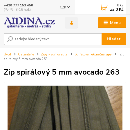
0
ks
+420 777 153 450
CZK
za
0 Kč
(Po-Pá, 8-16 hod.)
Menu
Hledat
Úvod
Galanterie
Zipy - zdrhovadla
Spirálové nekonečné zipy
Zip
spirálový 5 mm avocado 263
Zip spirálový 5 mm avocado 263