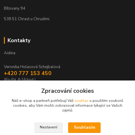
Bítovany 94
538 51 Chrast u Chrudimi
Kontakty
Aidina
Veronika Holasová Schejbalová
+420 777 153 450
(Po-Pá, 8-16 hod.)
Zpracování cookies
eshop@aidina.cz
Náš e-shop a partneři potřebují Váš
souhlas
s použitím souborů
cookies, aby Vám mohli zobrazovat informace týkající se Vašich
zájmů.
Souhlasím
Nastavení
Upravit sběr cookies.