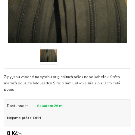
Zipy jsou vhodné na výrobu originálních tašek nebo kabelek.K této
metráži použijte tyto jezdce Šíře: 5 mm Celková šíře zipu: 3 cm
celý
popis
Dostupnost
Skladem 26 m
Nejsme plátci DPH
8 Kč
/
m