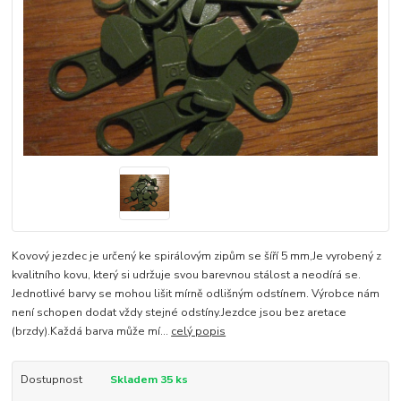
Kovový jezdec je určený ke spirálovým zipům se šíří 5 mm,Je vyrobený z
kvalitního kovu, který si udržuje svou barevnou stálost a neodírá se.
Jednotlivé barvy se mohou lišit mírně odlišným odstínem. Výrobce nám
není schopen dodat vždy stejné odstíny.Jezdce jsou bez aretace
(brzdy).Každá barva může mí...
celý popis
Dostupnost
Skladem 35 ks