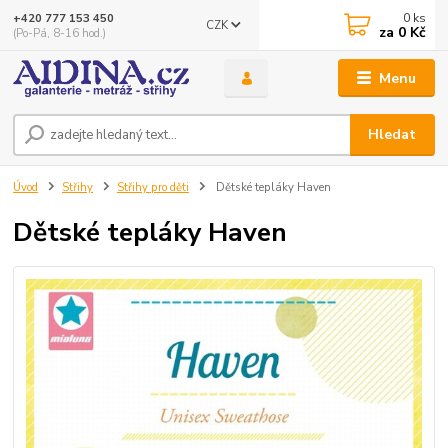
0
ks
+420 777 153 450
CZK
za
0 Kč
(Po-Pá, 8-16 hod.)
Menu
Hledat
Úvod
Střihy
Střihy pro děti
Dětské tepláky Haven
Dětské tepláky Haven