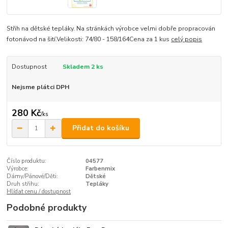
Střih na dětské tepláky. Na stránkách výrobce velmi dobře propracován
fotonávod na šití.Velikosti: 74/80 - 158/164Cena za 1 kus
celý popis
Dostupnost
Skladem 2 ks
Nejsme plátci DPH
280 Kč
/
ks
Přidat do košíku
Číslo produktu:
04577
Výrobce:
Farbenmix
Dámy/Pánové/Děti:
Dětské
Druh střihu:
Tepláky
Hlídat cenu / dostupnost
Podobné produkty