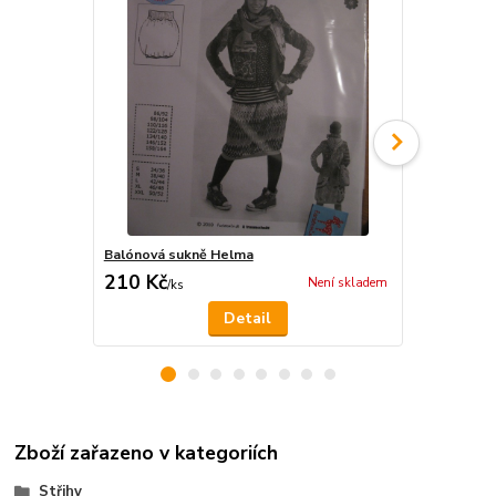
Balónová sukně Helma
Chlapecká m
210 Kč
210 Kč
Není skladem
/
ks
/
ks
Detail
Zboží zařazeno v kategoriích
Střihy