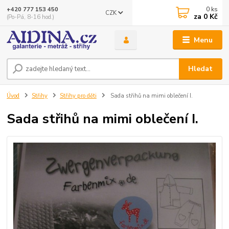
0
ks
+420 777 153 450
CZK
za
0 Kč
(Po-Pá, 8-16 hod.)
Menu
Hledat
Úvod
Střihy
Střihy pro děti
Sada střihů na mimi oblečení I.
Sada střihů na mimi oblečení I.