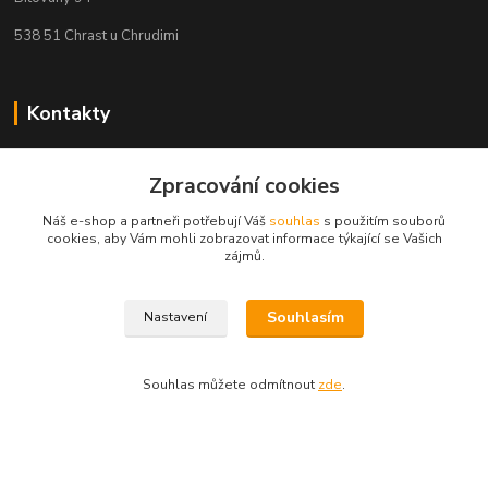
538 51 Chrast u Chrudimi
Kontakty
Aidina
Zpracování cookies
Veronika Holasová Schejbalová
Náš e-shop a partneři potřebují Váš
souhlas
s použitím souborů
+420 777 153 450
cookies, aby Vám mohli zobrazovat informace týkající se Vašich
(Po-Pá, 8-16 hod.)
zájmů.
eshop@aidina.cz
Souhlasím
Nastavení
Souhlas můžete odmítnout
zde
.
Upravit sběr cookies.