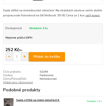
Sada střihů na miminkovské oblečení. Na stránkách výrobce velmi dobře
propracován fotonávod na šití.Velikosti: 50-92.Cena za 1 kus
celý popis
Dostupnost
Skladem 3 ks
Nejsme plátci DPH
252 Kč
/
ks
Přidat do košíku
Číslo produktu:
02396
Výrobce:
Farbenmix
Dámy/Pánové/Děti:
Miminkovské
Hlídat cenu / dostupnost
Podobné produkty
Sada střihů na mimi oblečení II.
Skladem 3 ks