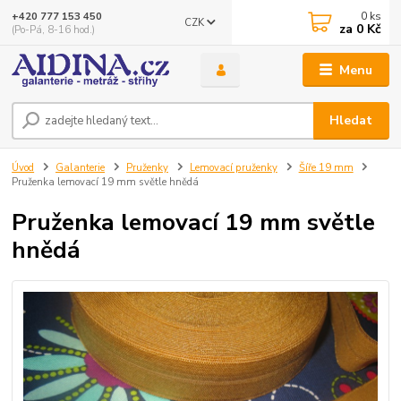
0
ks
+420 777 153 450
CZK
za
0 Kč
(Po-Pá, 8-16 hod.)
Menu
Hledat
Úvod
Galanterie
Pruženky
Lemovací pruženky
Šíře 19 mm
Pruženka lemovací 19 mm světle hnědá
Pruženka lemovací 19 mm světle
hnědá