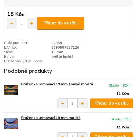
18 Kč
/
m
Přidat do košíku
Číslo produktu:
02959
EAN kód:
8590587537126
Šířka:
19 mm
Barva:
světle hnědá
Hlídat cenu / dostupnost
Podobné produkty
Pruženka lemovací 19 mm tmavě modrá
Skladem 150 m
11 Kč
/
m
Přidat do košíku
Pruženka lemovací 19 mm modrá
Skladem 72 m
11 Kč
/
m