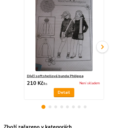
Dívčí softshellová bunda Philippa
Schmetz 705
210 Kč
74 Kč
Není skladem
/
ks
/
ks
Detail
Zboží zařazeno v kategoriích