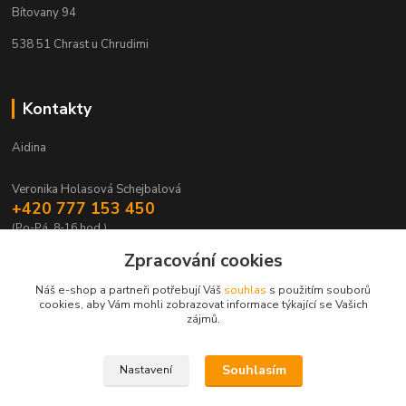
Bítovany 94
538 51 Chrast u Chrudimi
Kontakty
Aidina
Veronika Holasová Schejbalová
+420 777 153 450
(Po-Pá, 8-16 hod.)
Zpracování cookies
eshop@aidina.cz
Náš e-shop a partneři potřebují Váš
souhlas
s použitím souborů
cookies, aby Vám mohli zobrazovat informace týkající se Vašich
zájmů.
Souhlasím
Nastavení
Upravit sběr cookies.