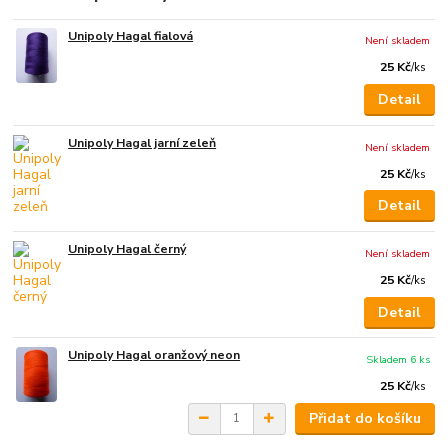
Unipoly Hagal fialová
Není skladem
25 Kč
/
ks
Detail
Unipoly Hagal jarní zeleň
Není skladem
25 Kč
/
ks
Detail
Unipoly Hagal černý
Není skladem
25 Kč
/
ks
Detail
Unipoly Hagal oranžový neon
Skladem 6 ks
25 Kč
/
ks
Přidat do košíku