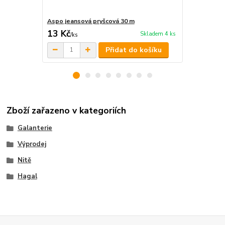
Aspo jeansová pryšcová 30 m
Amann Belfil
13 Kč
57 Kč
Skladem 4 ks
/
ks
/
ks
Přidat do košíku
Zboží zařazeno v kategoriích
Galanterie
Výprodej
Nitě
Hagal