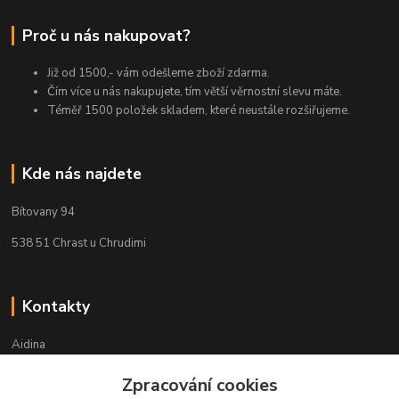
Proč u nás nakupovat?
Již od 1500,- vám odešleme zboží zdarma.
Čím více u nás nakupujete, tím větší věrnostní slevu máte.
Téměř 1500 položek skladem, které neustále rozšiřujeme.
Kde nás najdete
Bítovany 94
538 51 Chrast u Chrudimi
Kontakty
Aidina
Zpracování cookies
Veronika Holasová Schejbalová