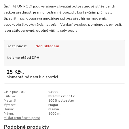
Šicí nitě UNIPOLY jsou vyráběny z kvalitní polyesterové střiže. Jejich
velkou předností je mnohostranné použití v konfekčním průmyslu.
Speciální šicí doúprava umožňuje šití bez přetrhů na moderních
vysokoobrátkových šicích strojích. Vynikají vysokou poměrnou pevností,
jsou stálobarevné, odolné vůči ...
celý popis
Dostupnost
Není skladem
Nejsme plátci DPH
25 Kč
/
ks
Momentálně není k dispozici
Číslo produktu:
04099
EAN kód:
8590587750617
Materiál:
100% polyester
Výrobce:
Hagal
Barva:
rezavá
Návin:
1000 m
Hlídat cenu / dostupnost
Podobné produkty