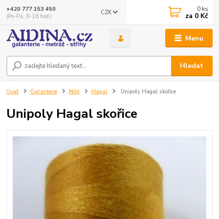
0
ks
+420 777 153 450
CZK
za
0 Kč
(Po-Pá, 8-16 hod.)
Menu
Hledat
Úvod
Galanterie
Nitě
Hagal
Unipoly Hagal skořice
Unipoly Hagal skořice