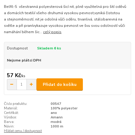
Belfil-S všestranná polyesterová šicí nit, plně využitelná pro šití oděvů
a domácích textilií všeho druhumá vysokou pevnost,vyniká čistotou
a stejnoměrností, nit je odolná vůči oděru, trvanlivá, stálobarevná na
světle a při pranívykazuje vysokou pevnost ve švu svou odolností vůči
namáhání během šic...
celý popis
Dostupnost
Skladem 6 ks
Nejsme plátci DPH
57 Kč
/
ks
Přidat do košíku
Číslo produktu:
00547
Materiál:
100% polyester
Certifikát:
ano
Výrobce:
Amann
Barva:
modrá
Návin:
1000 m
Hlídat cenu / dostupnost