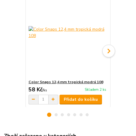
Color Snaps 12,4 mm tropická modrá 108
Aspo jeanso
58 Kč
13 Kč
Skladem 2 ks
/
ks
/
ks
Přidat do košíku