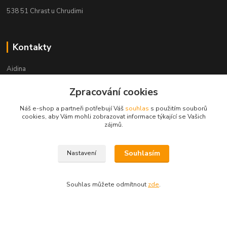
538 51 Chrast u Chrudimi
Kontakty
Aidina
Zpracování cookies
Veronika Holasová Schejbalová
+420 777 153 450
Náš e-shop a partneři potřebují Váš
souhlas
s použitím souborů
(Po-Pá, 8-16 hod.)
cookies, aby Vám mohli zobrazovat informace týkající se Vašich
zájmů.
eshop@aidina.cz
Souhlasím
Nastavení
Souhlas můžete odmítnout
zde
.
Upravit sběr cookies.