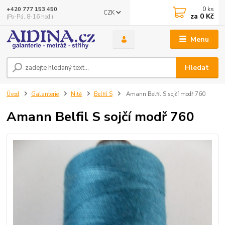
0
ks
+420 777 153 450
CZK
za
0 Kč
(Po-Pá, 8-16 hod.)
Menu
Hledat
Úvod
Galanterie
Nitě
Belfil S
Amann Belfil S sojčí modř 760
Amann Belfil S sojčí modř 760